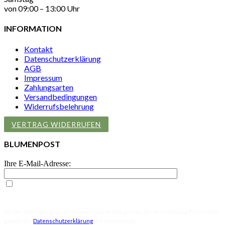
von 09:00 – 13:00 Uhr
INFORMATION
Kontakt
Datenschutzerklärung
AGB
Impressum
Zahlungsarten
Versandbedingungen
Widerrufsbelehrung
VERTRAG WIDERRUFEN
BLUMENPOST
Ihre E-Mail-Adresse:
Ich willige in den Empfang der Blumenpost ein, den ich jederzeit
mit dem Link in der Blumenpost selbst abbestellen kann.
Mit der Eintragung für die Blumenpost bestätigen Sie die Verarbeitung Ihrer Daten
gemäß der
Datenschutzerklärung
durch KlickTipp.