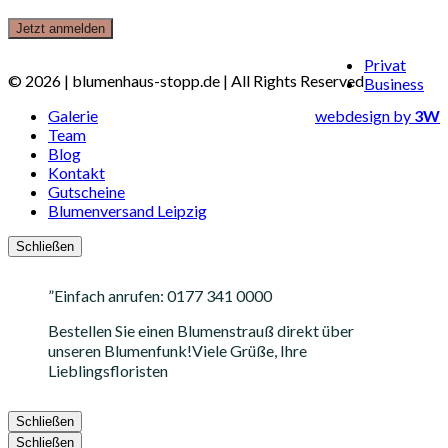
Close
Privat
© 2026 | blumenhaus-stopp.de | All Rights Reserved
Menu
Business
Galerie
webdesign by
3W
Team
Blog
Kontakt
Gutscheine
Blumenversand Leipzig
Schließen
”
Einfach anrufen: 0177 341 0000
Bestellen Sie einen Blumenstrauß direkt über
unseren Blumenfunk!
Viele Grüße, Ihre
Lieblingsfloristen
Schließen
Schließen