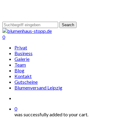
Skip
to
main
content
Search
Close
Search
search
0
Menu
Privat
Business
Galerie
Team
Blog
Kontakt
Gutscheine
Blumenversand Leipzig
search
0
was successfully added to your cart.