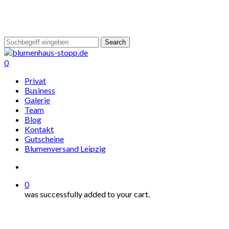
Skip
to
main
content
Search
Close
Search
search
0
Menu
Privat
Business
Galerie
Team
Blog
Kontakt
Gutscheine
Blumenversand Leipzig
search
0
was successfully added to your cart.