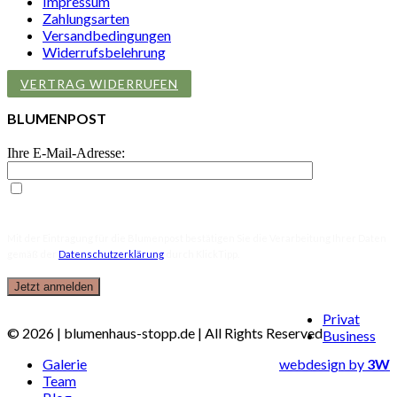
Impressum
Zahlungsarten
Versandbedingungen
Widerrufsbelehrung
VERTRAG WIDERRUFEN
BLUMENPOST
Ihre E-Mail-Adresse:
Ich willige in den Empfang der Blumenpost ein, den ich jederzeit
mit dem Link in der Blumenpost selbst abbestellen kann.
Mit der Eintragung für die Blumenpost bestätigen Sie die Verarbeitung Ihrer Daten
gemäß der
Datenschutzerklärung
durch KlickTipp.
Close
Privat
© 2026 | blumenhaus-stopp.de | All Rights Reserved
Menu
Business
Galerie
webdesign by
3W
Team